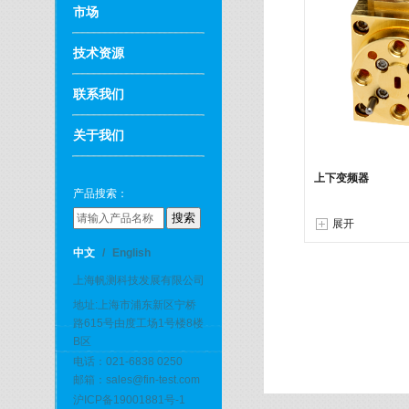
市场
技术资源
联系我们
关于我们
上下变频器
产品搜索：
展开
中文
/
English
上海帆测科技发展有限公司
地址:上海市浦东新区宁桥
路615号由度工场1号楼8楼
B区
电话：021-6838 0250
邮箱：sales@fin-test.com
沪ICP备19001881号-1