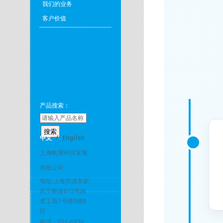
我们的业务
客户价值
产品搜索：
中文
/
English
上海帆测科技发展
有限公司
地址:上海市浦东新
区宁桥路615号由
度工场1号楼8楼B
区
电话：021-6838