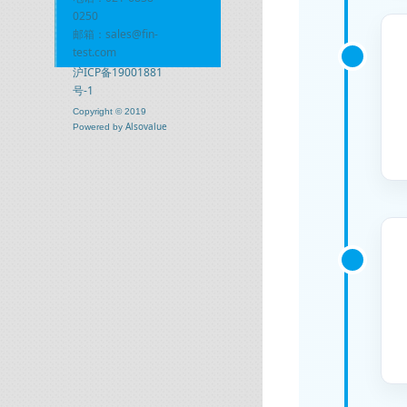
0250
邮箱：sales@fin-
test.com
沪ICP备19001881
号-1
Copyright © 2019
Alsovalue
Powered by