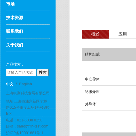
市场
技术资源
联系我们
概述
应用
关于我们
结构组成
产品搜索：
中心导体
中文
/
English
绝缘介质
上海帆测科技发展有限公司
地址:上海市浦东新区宁桥
外导体1
路615号由度工场1号楼8楼
B区
电话：021-6838 0250
邮箱：sales@fin-test.com
沪ICP备19001881号-1