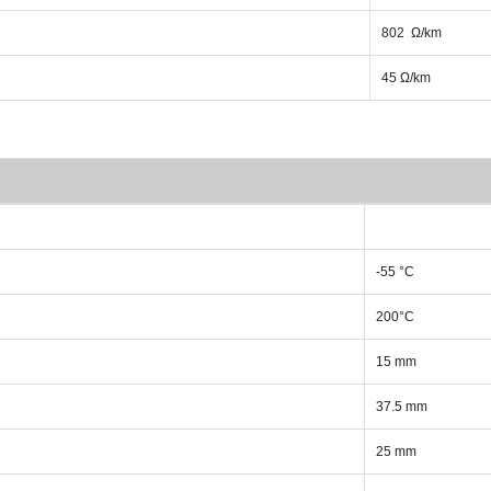
802 Ω/km
45 Ω/km
-55 °C
200°C
15 mm
37.5 mm
25 mm