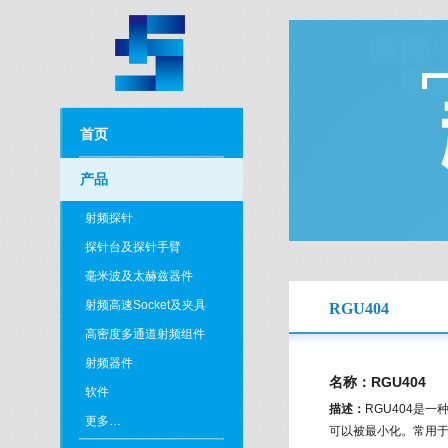
首页
产品
射频探针
探针台及探针手臂
毫米波及太赫兹器件
射频高速Socket及夹具
RGU404
高密度多通道射频组件
射频器件
名称：RGU404
软件
描述：
RGU404是
更多…
可以被最小化。常用