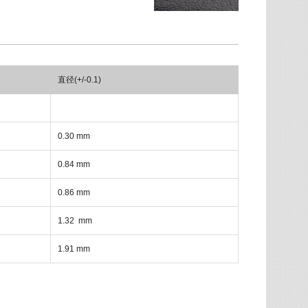
直径(+/-0.1)
0.30 mm
0.84 mm
0.86 mm
1.32 mm
1.91 mm