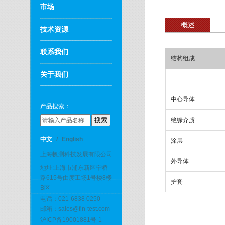
市场
概述
技术资源
联系我们
结构组成
关于我们
中心导体
产品搜索：
绝缘介质
中文
/
English
涂层
上海帆测科技发展有限公司
外导体
地址:上海市浦东新区宁桥
路615号由度工场1号楼8楼
护套
B区
电话：021-6838 0250
邮箱：sales@fin-test.com
沪ICP备19001881号-1