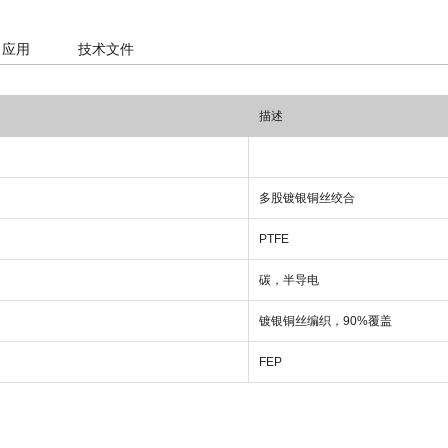
应用
技术文件
描述
多股镀银铜丝绞合
PTFE
碳，半导电
镀银铜丝编织，90%覆盖
FEP