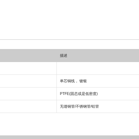
描述
单芯铜线， 镀银
PTFE(
固态或是低密度
)
无缝铜管/不锈钢管/铝管