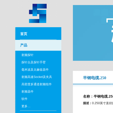
首页
产品
射频探针
探针台及探针手臂
毫米波及太赫兹器件
射频高速Socket及夹具
半钢电缆.250
高密度多通道射频组件
射频器件
名称：半钢电缆.25
软件
描述：
0.250英寸
更多…