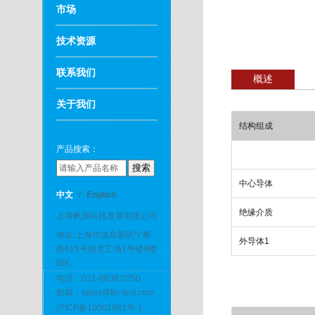
市场
技术资源
联系我们
概述
关于我们
结构组成
产品搜索：
中心导体
中文
/
English
绝缘介质
上海帆测科技发展有限公司
地址:上海市浦东新区宁桥
外导体1
路615号由度工场1号楼8楼
B区
电话：021-6838 0250
邮箱：sales@fin-test.com
沪ICP备19001881号-1