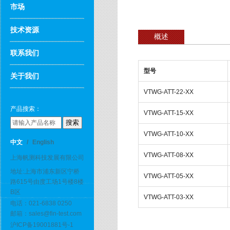
市场
技术资源
概述
联系我们
型号
关于我们
VTWG-ATT-22-XX
产品搜索：
VTWG-ATT-15-XX
VTWG-ATT-10-XX
中文
/
English
VTWG-ATT-08-XX
上海帆测科技发展有限公司
地址:上海市浦东新区宁桥
VTWG-ATT-05-XX
路615号由度工场1号楼8楼
B区
VTWG-ATT-03-XX
电话：021-6838 0250
邮箱：sales@fin-test.com
沪ICP备19001881号-1