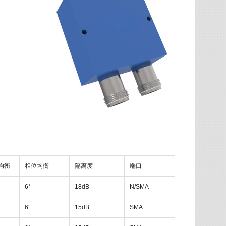
均衡
相位均衡
隔离度
端口
6°
18dB
N/SMA
6°
15dB
SMA