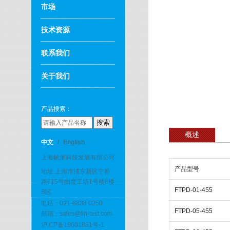
市场
技术资源
联系我们
关于我们
产品搜索：
概述
中文
/
English
上海帆测科技发展有限公司
产品型号
地址:上海市浦东新区宁桥
路615号由度工场1号楼8楼
FTPD-01-455
B区
电话：021-6838 0250
FTPD-05-455
邮箱：sales@fin-test.com
沪ICP备19001881号-1