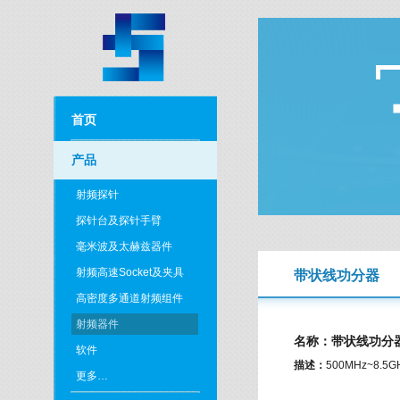
首页
产品
射频探针
探针台及探针手臂
毫米波及太赫兹器件
射频高速Socket及夹具
带状线功分器
高密度多通道射频组件
射频器件
名称：带状线功分
软件
描述：
500MHz~8.5
更多…