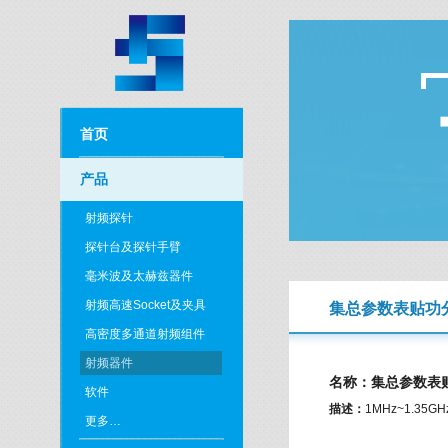
首页
产品
射频探针
探针台及探针手臂
毫米波及太赫兹器件
射频高速Socket及夹具
集总参数表贴功
高密度多通道射频组件
射频器件
名称：集总参数表
软件
描述：
1MHz~1.35
更多…