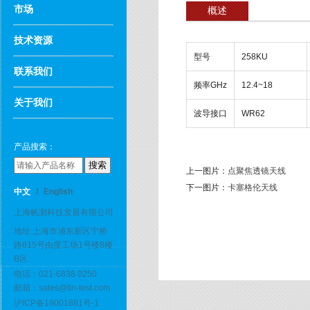
市场
概述
技术资源
型号
258KU
联系我们
频率GHz
12.4~18
关于我们
波导接口
WR62
产品搜索：
上一图片：
点聚焦透镜天线
下一图片：
卡塞格伦天线
中文
/
English
上海帆测科技发展有限公司
地址:上海市浦东新区宁桥
路615号由度工场1号楼8楼
B区
电话：021-6838 0250
邮箱：sales@fin-test.com
沪ICP备19001881号-1