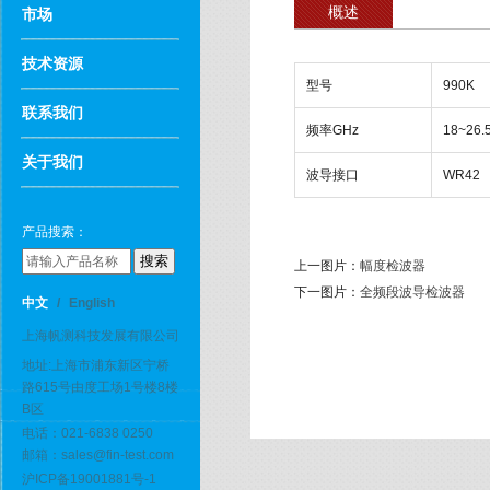
概述
市场
技术资源
型号
990K
联系我们
频率GHz
18~26.
关于我们
波导接口
WR42
产品搜索：
上一图片：
幅度检波器
下一图片：
全频段波导检波器
中文
/
English
上海帆测科技发展有限公司
地址:上海市浦东新区宁桥
路615号由度工场1号楼8楼
B区
电话：021-6838 0250
邮箱：sales@fin-test.com
沪ICP备19001881号-1