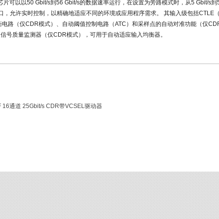
可以以50 Gbit/s到56 Gbit/s的数据速率运行，在设置为旁路模式时，从5 Gbit/s到56 
接口，允许实时控制，以精确地适应不同的环境或应用程序需求。 其输入级包括CTLE
均衡电路（仅CDR模式）、自动阈值控制电路（ATC）和采样点的自动对准功能（仅CD
信号质量监测器（仅CDR模式），可用于自动适应输入均衡器。
F 16通道 25Gbit/s CDR带VCSEL驱动器