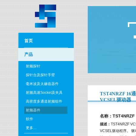
首页
产品
射频探针
探针台及探针手臂
毫米波及太赫兹器件
射频高速Socket及夹具
TST4NRZF 16通
VCSEL驱动器
高密度多通道射频组件
射频器件
名称：TST4NRZF 
软件
描述：
TST4NRZ
更多…
VCSEL驱动程序。