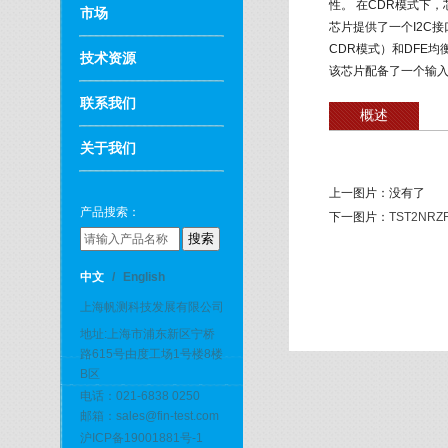
性。 在CDR模式下，芯片
市场
芯片提供了一个I2C
CDR模式）和DFE
技术资源
该芯片配备了一个输入
联系我们
概述
关于我们
上一图片：
没有了
产品搜索：
下一图片：
TST2NRZ
中文
/
English
上海帆测科技发展有限公司
地址:上海市浦东新区宁桥
路615号由度工场1号楼8楼
B区
电话：021-6838 0250
邮箱：sales@fin-test.com
沪ICP备19001881号-1