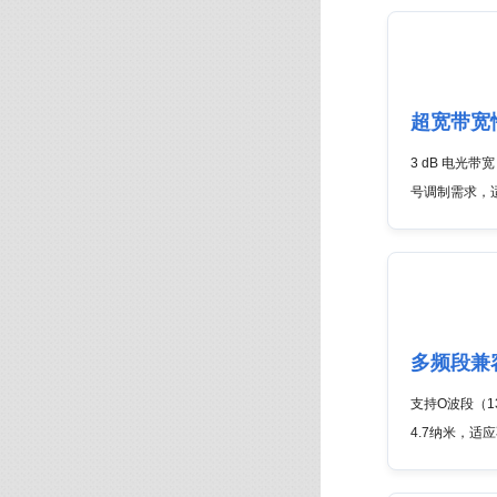
超宽带宽
3 dB 电光带
号调制需求，
多频段兼
支持O波段（1
4.7纳米，适