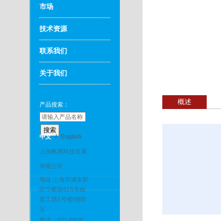
市场
技术资源
联系我们
关于我们
概述
产品搜索：
中文
/
English
上海帆测科技发展
有限公司
地址:上海市浦东新
区宁桥路615号由
度工场1号楼8楼B
区
电话：021-6838