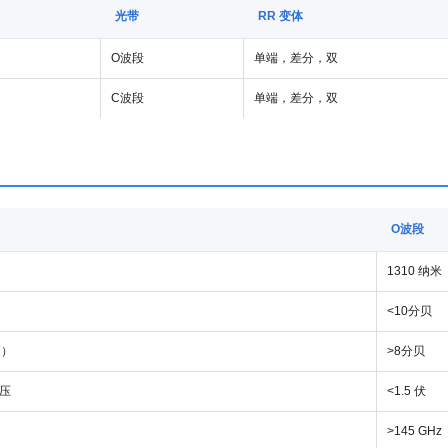
光带
RR 变体
O波段
单端，差分，双
C波段
单端，差分，双
O波段
1310 纳米
<10分贝
R）
>8分贝
压
<1.5 伏
>145 GHz