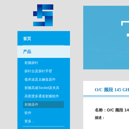
首页
产品
射频探针
探针台及探针手臂
毫米波及太赫兹器件
射频高速Socket及夹具
O/C 频段 145
高密度多通道射频组件
射频器件
名称：O/C 频段 1
软件
描述：
更多…