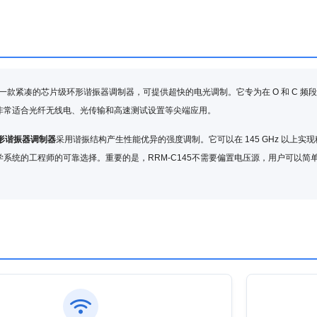
5 是一款紧凑的芯片级环形谐振器调制器，可提供超快的电光调制。它专为在 O 和 C 频
非常适合光纤无线电、光传输和高速测试设置等尖端应用。
环形谐振器调制器
采用谐振结构产生性能优异的强度调制。它可以在 145 GHz 以上实现
学系统的工程师的可靠选择。重要的是，RRM-C145不需要偏置电压源，用户可以
。