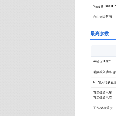
V
@ 100 kH
驾驶
自由光谱范围
最高参数
光输入功率**
射频输入功率 @ 
RF 输入端的直
直流偏置电压
直流偏置电流
工作/储存温度