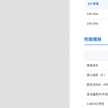
EO 带宽
145 GHz
145 GHz
性能规格
峰值波长
插入损耗（IL）
静态消光比（E
直流偏置开/关电
3 dB EO 带宽