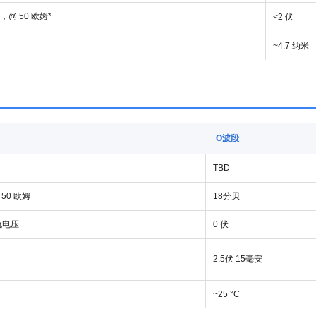
z，@ 50 欧姆*
<2 伏
~4.7 纳米
O波段
TBD
50 欧姆
18分贝
流电压
0 伏
2.5伏 15毫安
~25 °C