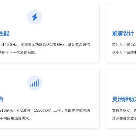
性能
紧凑设计
宽 >145 GHz，测试显示功能高达170 GHz，满足超高速信
芯片尺寸仅为1
适用于下一代通信系统。
到小尺寸系统
容
灵活驱动
310纳米）和C波段（1550纳米）工作，自由光谱范围约
支持单驱动、
应不同应用场景需求。
过调整激光波