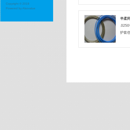
Copyright © 2019
Powered by
Alsovalue
半柔同
.02
护套也