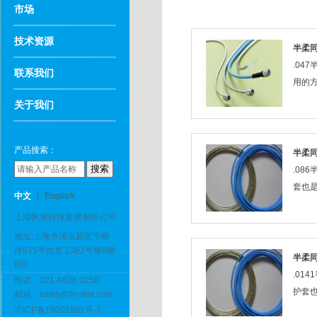
市场
技术资源
半柔同
.04
联系我们
用的
关于我们
产品搜索：
半柔同
.08
套也是
中文
/
English
上海帆测科技发展有限公司
地址:上海市浦东新区宁桥
路615号由度工场1号楼8楼
半柔同
B区
.01
电话：021-6838 0250
护套也
邮箱：sales@fin-test.com
沪ICP备19001881号-1