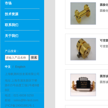
市场
圆极
圆极化器
技术资源
联系我们
关于我们
可变
可变圆
产品搜索：
中文
/
English
上海帆测科技发展有限公司
圆形
地址:上海市浦东新区宁桥
圆形波
路615号由度工场1号楼8楼
B区
电话：021-6838 0250
邮箱：sales@fin-test.com
沪ICP备19001881号-1