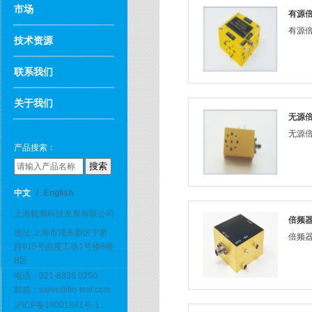
市场
有源
有源倍频
技术资源
联系我们
关于我们
无源
无源倍频
产品搜索：
中文
/
English
上海帆测科技发展有限公司
倍频
地址:上海市浦东新区宁桥
倍频器-
路615号由度工场1号楼8楼
B区
电话：021-6838 0250
邮箱：sales@fin-test.com
沪ICP备19001881号-1