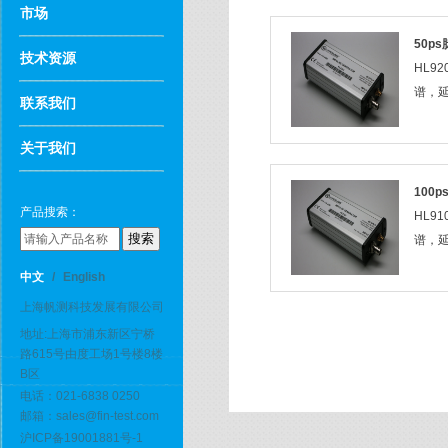
市场
50p
技术资源
HL9
谱，延伸
联系我们
关于我们
100
产品搜索：
HL9
谱，延伸
中文
/
English
上海帆测科技发展有限公司
地址:上海市浦东新区宁桥
路615号由度工场1号楼8楼
B区
电话：021-6838 0250
邮箱：sales@fin-test.com
沪ICP备19001881号-1