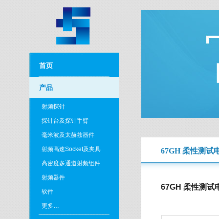
首页
产品
射频探针
探针台及探针手臂
毫米波及太赫兹器件
射频高速Socket及夹具
67GH 柔性测试
高密度多通道射频组件
射频器件
67GH 柔性测试
软件
更多…