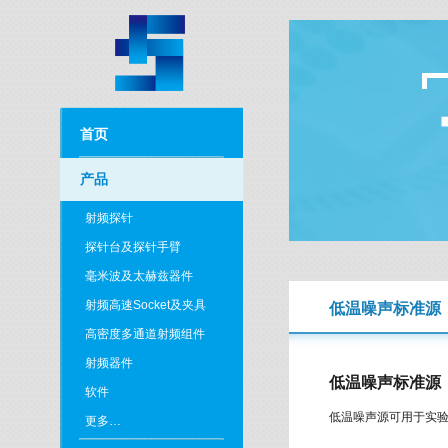
首页
产品
射频探针
探针台及探针手臂
毫米波及太赫兹器件
射频高速Socket及夹具
低温噪声标准源
高密度多通道射频组件
射频器件
低温噪声标准源
软件
低温噪声源可用于实
更多…