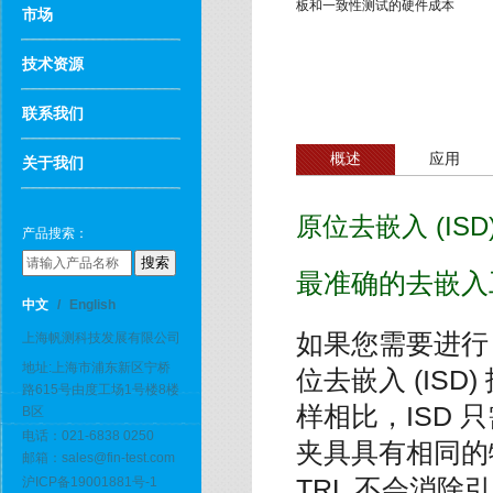
板和一致性测试的硬件成本
市场
技术资源
联系我们
概述
应用
关于我们
原位去嵌入 (ISD
产品搜索：
最准确的去嵌入
中文
/
English
如果您需要进行 T
上海帆测科技发展有限公司
地址:上海市浦东新区宁桥
位去嵌入 (ISD
路615号由度工场1号楼8楼
样相比，ISD 
B区
电话：021-6838 0250
夹具具有相同的
邮箱：sales@fin-test.com
TRL 不会消除
沪ICP备19001881号-1