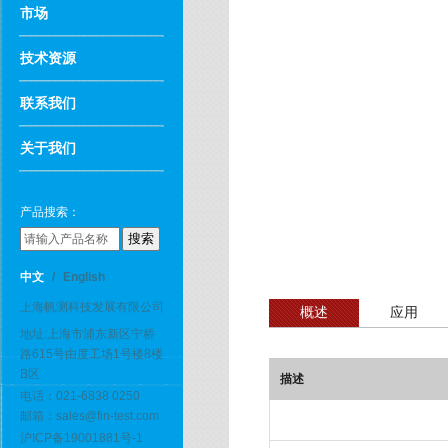
市场
技术资源
联系我们
关于我们
产品搜索：
中文
/
English
上海帆测科技发展有限公司
概述
应用
地址:上海市浦东新区宁桥
路615号由度工场1号楼8楼
B区
描述
电话：021-6838 0250
邮箱：sales@fin-test.com
沪ICP备19001881号-1