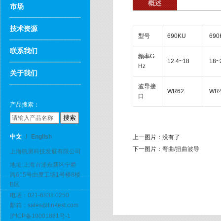
概述
市场
技术资源
型号
690KU
690
联系我们
频率G
12.4~18
18~
Hz
关于我们
波导接
WR62
WR
口
产品搜索：
中文
/
English
上一图片：
没有了
下一图片：
弯曲/扭曲波导
上海帆测科技发展有限公司
地址:上海市浦东新区宁桥
路615号由度工场1号楼8楼
B区
电话：021-6838 0250
邮箱：sales@fin-test.com
沪ICP备19001881号-1