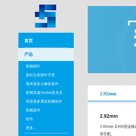
首页
产品
射频探针
探针台及探针手臂
毫米波及太赫兹器件
射频高速Socket及夹具
2.92mm
高密度多通道射频组件
射频器件
2.92mm
软件
2.92mm 又叫K型
更多…
容互配。